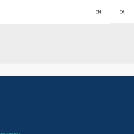
EN
ΕΛ
κεπτών