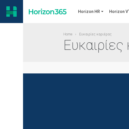
Horizon HR
Horizon V
Home
›
Ε
υκαιρίες καριέρας
Ευκαιρίες