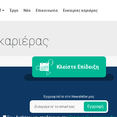
T
Έργα
Νέα
Επικοινωνία
Ευκαιρίες καριέρας
 καριέρας
Προηγμένες Λύσεις Διαχείρισης Ανθρώπινου Δυναμικού και Επισ
Κλείστε Επίδειξη
Εγγραφτείτε στο Newsletter μας
Εγγραφή