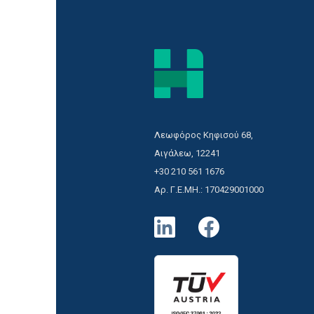
Λεωφόρος Κηφισού 68,
Αιγάλεω, 12241
+30 210 561 1676
Αρ. Γ.Ε.ΜΗ.: 170429001000