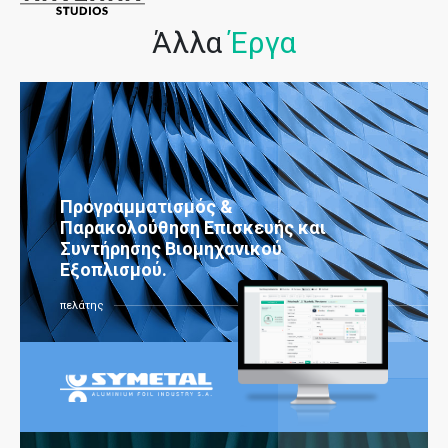
Άλλα
Έργα
Προγραμματισμός &
Παρακολούθηση Επισκευής και
Συντήρησης Βιομηχανικού
Εξοπλισμού.
πελάτης